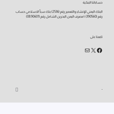
حساباتنا البنكية
البنك اليمني للإنشاء والتعمير رقم (2536)
بنك سبأ الاسلامي حساب
رقم (390560)
\مصرف اليمن البحرين الشامل رقم (0890601)
تابعنا على
إكس
بريد
فيسبوك
-